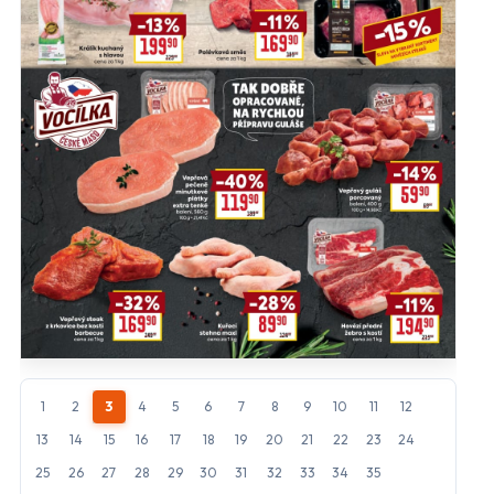
close
Nastavení odběru letáků
mail_outline
Vyberte obchody, jejichž letáky chcete dostávat do e-
mailu.
Hlavní hypermarkety a supermarkety
Albert
BILLA
CBA
COOP
FLOP
Globus
Kaufland
Lidl
1
2
3
4
5
6
7
8
9
10
11
12
Makro
Norma
13
14
15
16
17
18
19
20
21
22
23
24
25
26
27
28
29
30
31
32
33
34
35
Penny Market
Tesco