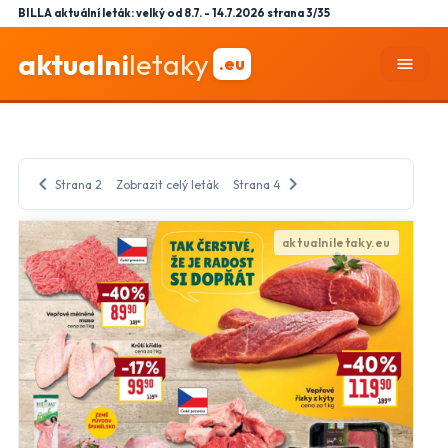
BILLA aktuální leták: velký od 8.7. - 14.7.2026 strana 3/35
aktualni
letaky
.eu
menu
chevron_left
chevron_right
Strana 2
Zobrazit celý leták
Strana 4