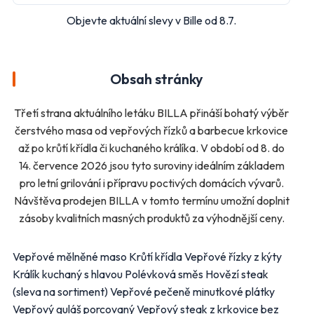
Objevte aktuální slevy v Bille od 8.7.
Další obchody podle kategorií
Bydlení, zahrada
Drogerie, kosmetika
Elektro
Nábytek
Obsah stránky
Oblečení
Obuv
Sport
Pro děti, hračky
Třetí strana aktuálního letáku BILLA přináší bohatý výběr
Lékárny
Auto moto
čerstvého masa od vepřových řízků a barbecue krkovice
Ostatní supermarkety
až po krůtí křídla či kuchaného králíka. V období od 8. do
14. července 2026 jsou tyto suroviny ideálním základem
pro letní grilování i přípravu poctivých domácích vývarů.
Přihlásit k odběru
Návštěva prodejen BILLA v tomto termínu umožní doplnit
zásoby kvalitních masných produktů za výhodnější ceny.
Vepřové mělněné maso Krůtí křídla Vepřové řízky z kýty
Králík kuchaný s hlavou Polévková směs Hovězí steak
(sleva na sortiment) Vepřové pečeně minutkové plátky
Vepřový guláš porcovaný Vepřový steak z krkovice bez