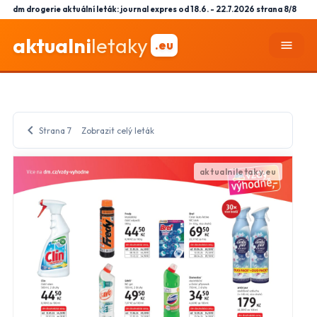
dm drogerie aktuální leták: journal expres od 18.6. - 22.7.2026 strana 8/8
aktualni
letaky
.eu
menu
chevron_left
Strana 7
Zobrazit celý leták
close
Nastavení odběru letáků
mail_outline