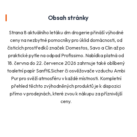
Bydlení, zahrada
Drogerie, kosmetika
Elektro
Nábytek
Obsah stránky
Oblečení
Obuv
Sport
Pro děti, hračky
Strana 8 aktuálního letáku dm drogerie přináší výhodné
Lékárny
Auto moto
ceny na nezbytné pomocníky pro úklid domácnosti, od
Ostatní supermarkety
čisticích prostředků značek Domestos, Savo a Clin až po
praktické pytle na odpad Profissimo. Nabídka platná od
18. června do 22. července 2026 zahrnuje také oblíbený
Přihlásit k odběru
toaletní papír Sanft&Sicher či osvěžovače vzduchu Ambi
Pur pro svěží atmosféru v každé místnosti. Kompletní
přehled těchto zvýhodněných produktů je k dispozici
přímo v prodejnách, které zvou k nákupu za příznivější
ceny.