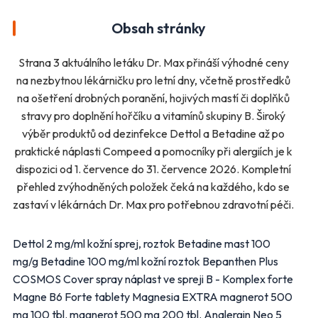
Další obchody podle kategorií
Obsah stránky
Bydlení, zahrada
Drogerie, kosmetika
Elektro
Nábytek
Strana 3 aktuálního letáku Dr. Max přináší výhodné ceny
na nezbytnou lékárničku pro letní dny, včetně prostředků
Oblečení
Obuv
na ošetření drobných poranění, hojivých mastí či doplňků
Sport
Pro děti, hračky
stravy pro doplnění hořčíku a vitamínů skupiny B. Široký
Lékárny
Auto moto
výběr produktů od dezinfekce Dettol a Betadine až po
Ostatní supermarkety
praktické náplasti Compeed a pomocníky při alergiích je k
dispozici od 1. července do 31. července 2026. Kompletní
přehled zvýhodněných položek čeká na každého, kdo se
Přihlásit k odběru
zastaví v lékárnách Dr. Max pro potřebnou zdravotní péči.
Dettol 2 mg/ml kožní sprej, roztok Betadine mast 100
mg/g Betadine 100 mg/ml kožní roztok Bepanthen Plus
COSMOS Cover spray náplast ve spreji B - Komplex forte
Magne B6 Forte tablety Magnesia EXTRA magnerot 500
mg 100 tbl. magnerot 500 mg 200 tbl. Analergin Neo 5