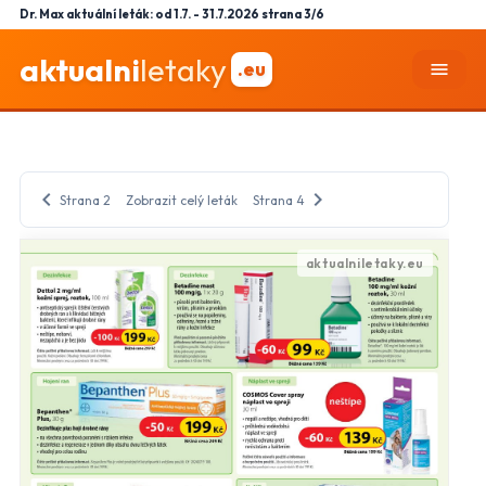
Dr. Max aktuální leták: od 1.7. - 31.7.2026 strana 3/6
aktualni
letaky
.eu
menu
chevron_left
chevron_right
Strana 2
Zobrazit celý leták
Strana 4