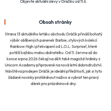
Objevte aktuální slevy v Dračíku od 11.6.
Bydlení, zahrada
Drogerie, kosmetika
Elektro
Nábytek
Oblečení
Obuv
Obsah stránky
Sport
Pro děti, hračky
Lékárny
Auto moto
Strana 13 aktuálního letáku obchodu Dráčik přináší bohatý
Ostatní supermarkety
výběr oblíbených panenek Barbie, stylových kolekcí
Rainbow High i překvapení od L.O.L. Surprise!, které
potěší každou malou sběratelku. Od 11. června až do
Přihlásit k odběru
konce srpna 2026 čekají na děti také magické hrdinky z
Unicorn Academy připravené na nová letní dobrodružství.
Návštěva prodejen Dráčik je ideální příležitostí, jak si tyto
žádané novinky prohlédnout naživo a vybrat ten pravý
dárek pro prázdninové dny.