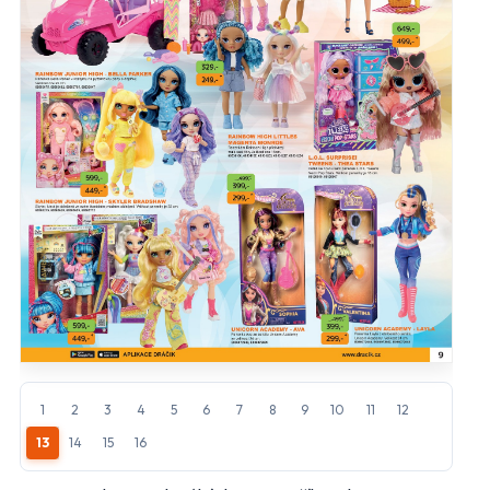
Vyberte obchody, jejichž letáky chcete dostávat do e-
mailu.
Hlavní hypermarkety a supermarkety
Albert
BILLA
CBA
COOP
FLOP
Globus
Kaufland
Lidl
Makro
Norma
Penny Market
Tesco
1
2
3
4
5
6
7
8
9
10
11
12
13
14
15
16
Další obchody podle kategorií