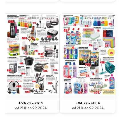
Bydlení, zahrada
Drogerie, kosmetika
Elektro
Nábytek
Oblečení
Obuv
Sport
Pro děti, hračky
Lékárny
Auto moto
Ostatní supermarkety
Přihlásit k odběru
EVA.cz - str. 5
EVA.cz - str. 6
od 21.8. do 9.9. 2024
od 21.8. do 9.9. 2024