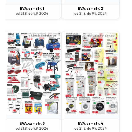
Nastavení odběru letáků
mail_outline
EVA.cz - str. 1
EVA.cz - str. 2
Vyberte obchody, jejichž letáky chcete dostávat do e-
od 21.8. do 9.9. 2024
od 21.8. do 9.9. 2024
mailu.
Hlavní hypermarkety a supermarkety
Albert
BILLA
CBA
COOP
FLOP
Globus
Kaufland
Lidl
Makro
Norma
Penny Market
Tesco
EVA.cz - str. 3
EVA.cz - str. 4
od 21.8. do 9.9. 2024
od 21.8. do 9.9. 2024
Další obchody podle kategorií