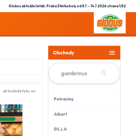
Globus aktuální leták: Praha Štěrboholy od 8.7. - 14.7.2026 strana 1/52
menu
Obchody
search
Potraviny
Albert
BILLA