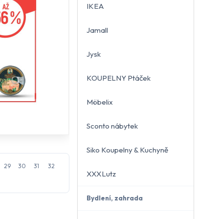
IKEA
Jamall
Jysk
KOUPELNY Ptáček
Möbelix
Sconto nábytek
Siko Koupelny & Kuchyně
29
30
31
32
XXXLutz
Bydlení, zahrada