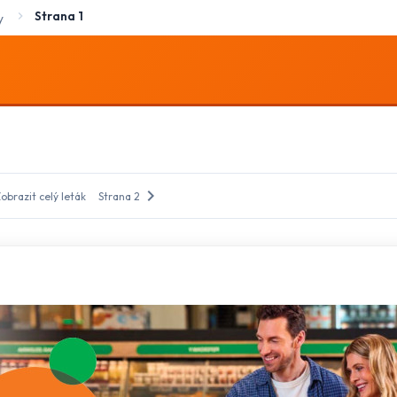
Strana 1
y
chevron_right
obrazit celý leták
Strana 2