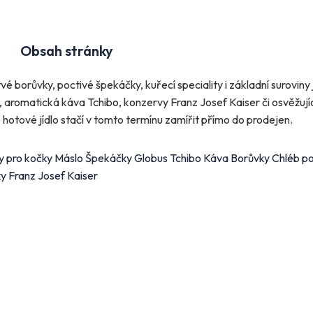
Obsah stránky
vé borůvky, poctivé špekáčky, kuřecí speciality i základní suroviny 
stavení odběru letáků
 aromatická káva Tchibo, konzervy Franz Josef Kaiser či osvěžují
 obchody, jejichž letáky chcete dostávat do e-mailu.
hotové jídlo stačí v tomto termínu zamířit přímo do prodejen.
 hypermarkety a supermarkety
čky pro kočky Máslo Špekáčky Globus Tchibo Káva Borůvky Chléb 
ky Franz Josef Kaiser
ert
BILLA
CBA
COOP
OP
Globus
Kaufland
Lidl
kro
Norma
Penny Market
Tesco
obchody podle kategorií
ní, zahrada
Drogerie, kosmetika
Elektro