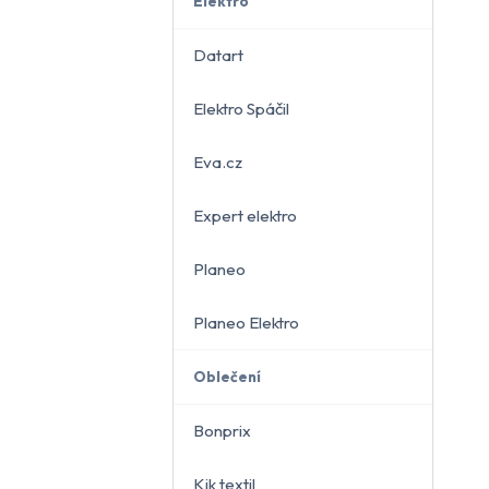
Elektro
Datart
Elektro Spáčil
běru
Eva.cz
Expert elektro
Planeo
Planeo Elektro
Oblečení
Bonprix
Kik textil