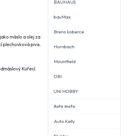
BAUHAUS
bauMax
Breno koberce
close
jako máslo a olej za
cí plechovková piva.
Hornbach
Mountfield
podmáslový Kuřecí
OBI
UNI HOBBY
Auto moto
Auto Kelly