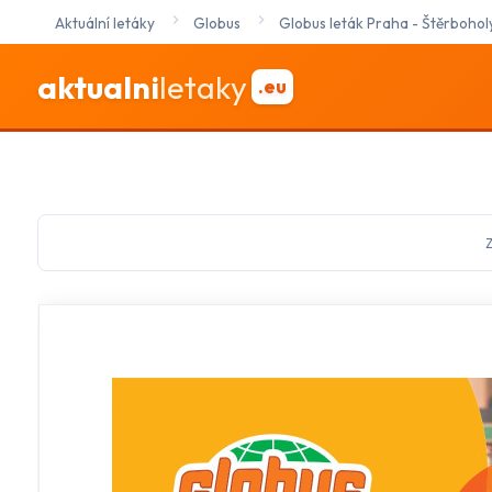
Aktuální letáky
Globus
Globus leták Praha - Štěrbohol
aktualni
letaky
.eu
Z