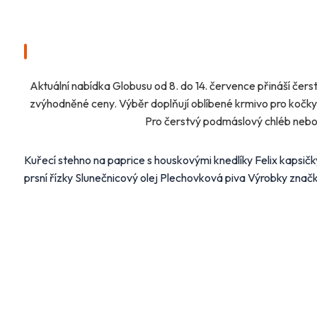
Aktuální nabídka Globusu od 8. do 14. července přináší čerst
Na
mail_outline
zvýhodněné ceny. Výběr doplňují oblíbené krmivo pro kočky,
Vyberte
Pro čerstvý podmáslový chléb nebo 
Hlavní
Kuřecí stehno na paprice s houskovými knedlíky Felix kapsi
prsní řízky Slunečnicový olej Plechovková piva Výrobky znač
Alb
FL
Ma
Další 
Bydle