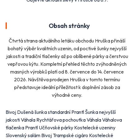
Další obchody podle kategorií
Bydlení, zahrada
Drogerie, kosmetika
Obsah stránky
Elektro
Nábytek
Oblečení
Obuv
Čtvrtá strana aktuálního letáku obchodu Hruška přináší
Sport
Pro děti, hračky
bohatý výběr kvalitních uzenin, od poctivé šunky nejvyšší
Lékárny
Auto moto
jakosti a tradiční tlačenky až po oblíbené párky a čerstvou
Ostatní supermarkety
vepřovou kýtu. Kompletní přehled těchto zvýhodněných
masných výrobků platí od 8. července do 14. července
2026. Návštěva prodejen Hruška v tomto termínu
Přihlásit k odběru
představuje ideální příležitost k doplnění zásob za
výhodné ceny.
Bivoj Dušená šunka standardní Prantl Šunka nejvyšší
jakosti Váhala Rychtářova pochoutka Váhala Váhalova
tlačenka Prantl Učňovské párky Kostelecké uzeniny
Slovenský salám Bivoj Trampské cigáro Kostelecké