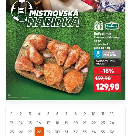
close
Nastavení odběru letáků
mail_outline
Vyberte obchody, jejichž letáky chcete dostávat do e-
mailu.
Hlavní hypermarkety a supermarkety
Albert
BILLA
CBA
COOP
FLOP
Globus
Kaufland
Lidl
Makro
Norma
1
2
3
4
5
6
7
8
9
10
11
12
13
14
15
16
17
18
19
20
21
22
23
24
Penny Market
Tesco
25
26
27
28
29
30
31
32
33
34
35
36