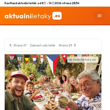
Kaufland aktuální leták: od 8.7. - 14.7.2026 strana 28/54
aktualni
letaky
.eu
menu
chevron_left
chevron_right
Strana 27
Zobrazit celý leták
Strana 29