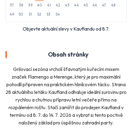
Další obchody podle kategorií
37
38
39
40
41
42
43
44
45
46
47
48
49
50
51
52
53
54
Bydlení, zahrada
Drogerie, kosmetika
Elektro
Nábytek
Objevte aktuální slevy v Kauflandu od 8.7.
Oblečení
Obuv
Sport
Pro děti, hračky
Lékárny
Auto moto
Obsah stránky
Ostatní supermarkety
Grilovací sezóna vrcholí šťavnatým kuřecím mixem
značek Flamengo a Merenge, který je pro maximální
Přihlásit k odběru
pohodlí připraven na praktickém hliníkovém tácku. Strana
28 aktuálního letáku Kaufland odhaluje ideální surovinu pro
rychlou a chutnou přípravu letní večeře přímo na
rozpáleném roštu. Stačí zamířit do prodejen Kaufland v
termínu od 8. 7. do 14. 7. 2026 a vybrat si tento poctivě
naložený základ pro úspěšnou zahradní party.