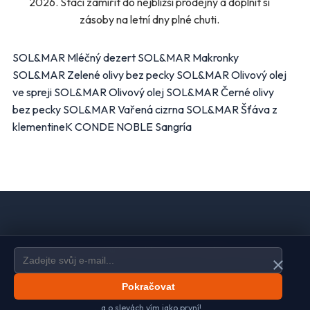
2026. Stačí zamířit do nejbližší prodejny a doplnit si
zásoby na letní dny plné chuti.
SOL&MAR Mléčný dezert SOL&MAR Makronky
SOL&MAR Zelené olivy bez pecky SOL&MAR Olivový olej
ve spreji SOL&MAR Olivový olej SOL&MAR Černé olivy
bez pecky SOL&MAR Vařená cizrna SOL&MAR Šťáva z
klementineK CONDE NOBLE Sangría
Domů
Ochrana údajů
Kontakt
Spravovat odběr newsletteru
close
Pokračovat
© 2026
www.aktualniletaky.eu
...a o slevách vím jako první!