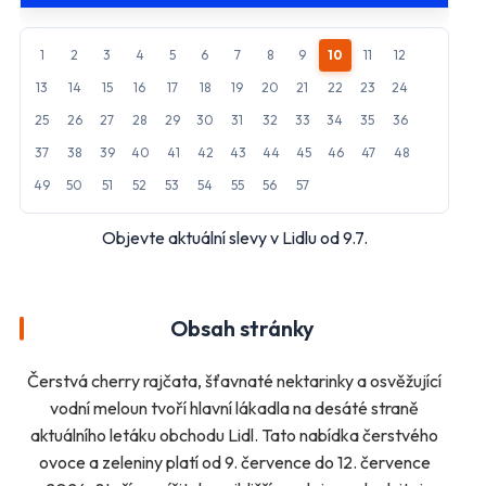
Makro
Norma
1
2
3
4
5
6
7
8
9
10
11
12
Penny Market
Tesco
13
14
15
16
17
18
19
20
21
22
23
24
Další obchody podle kategorií
25
26
27
28
29
30
31
32
33
34
35
36
Bydlení, zahrada
Drogerie, kosmetika
37
38
39
40
41
42
43
44
45
46
47
48
Elektro
Nábytek
49
50
51
52
53
54
55
56
57
Oblečení
Obuv
Objevte aktuální slevy v Lidlu od 9.7.
Sport
Pro děti, hračky
Lékárny
Auto moto
Ostatní supermarkety
Obsah stránky
Přihlásit k odběru
Čerstvá cherry rajčata, šťavnaté nektarinky a osvěžující
vodní meloun tvoří hlavní lákadla na desáté straně
aktuálního letáku obchodu Lidl. Tato nabídka čerstvého
ovoce a zeleniny platí od 9. července do 12. července