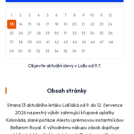
Penny Market
Tesco
1
2
3
4
5
6
7
8
9
10
11
12
13
14
15
16
17
18
19
20
21
22
23
24
Další obchody podle kategorií
25
26
27
28
29
30
31
32
33
34
35
36
Bydlení, zahrada
Drogerie, kosmetika
37
38
39
40
41
42
43
44
45
46
47
48
Elektro
Nábytek
49
50
51
52
53
54
55
56
57
Oblečení
Obuv
Sport
Pro děti, hračky
Objevte aktuální slevy v Lidlu od 9.7.
Lékárny
Auto moto
Ostatní supermarkety
Obsah stránky
Přihlásit k odběru
Strana 13 aktuálního letáku Lidl láká od 9. do 12. července
2026 na pestrý výběr zahrnující křupavé oplatky
Kolonáda, slané pistácie Alesto i prémiovou instantní kávu
Bellarom Royal. K výhodnému nákupu zásob doplňuje