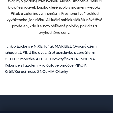
svačiny v podobě raw tyčinek Alesto, smoothie Hello či
bio přesnídávek Lupilu, které spolu s masnými výrobky
Pikok a zeleninovými směsmi Freshona tvoří základ
vyváženého jídelníčku. Aktuální nabídka láká k návštěvě
prodejen, kde lze tyto oblíbené položky pořídit za
zvýhodněné ceny.
Tchibo Exclusive NIXE Tuňák MARIBEL Ovocný džem
jahoda LUPILU Bio ovocná přesnídávka s cereáliemi
HELLO Smoothie ALESTO Raw tyčinka FRESHONA
Kukuřice s fazolemi v rajčatové omáčce PIKOK
Krůtí/Kuřecí maso ZNOJMIA Okurky