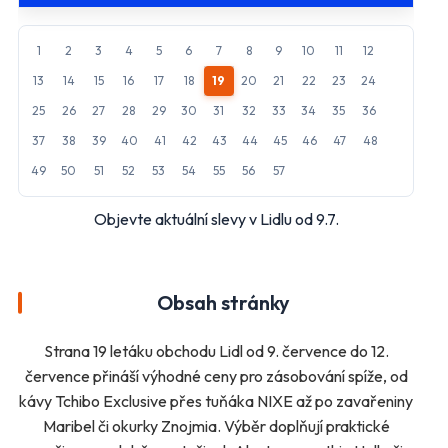
Kaufland
Lidl
1
2
3
4
5
6
7
8
9
10
11
12
Makro
Norma
13
14
15
16
17
18
19
20
21
22
23
24
Penny Market
Tesco
25
26
27
28
29
30
31
32
33
34
35
36
37
38
39
40
41
42
43
44
45
46
47
48
Další obchody podle kategorií
49
50
51
52
53
54
55
56
57
Bydlení, zahrada
Drogerie, kosmetika
Objevte aktuální slevy v Lidlu od 9.7.
Elektro
Nábytek
Oblečení
Obuv
Sport
Pro děti, hračky
Obsah stránky
Lékárny
Auto moto
Ostatní supermarkety
Strana 19 letáku obchodu Lidl od 9. července do 12.
července přináší výhodné ceny pro zásobování spíže, od
Přihlásit k odběru
kávy Tchibo Exclusive přes tuňáka NIXE až po zavařeniny
Maribel či okurky Znojmia. Výběr doplňují praktické