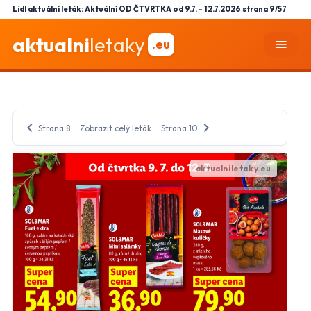
Lidl aktuální leták: Aktuální OD ČTVRTKA od 9.7. - 12.7.2026 strana 9/57
aktualni
letaky
.eu
menu
chevron_left
chevron_right
Strana 8
Zobrazit celý leták
Strana 10