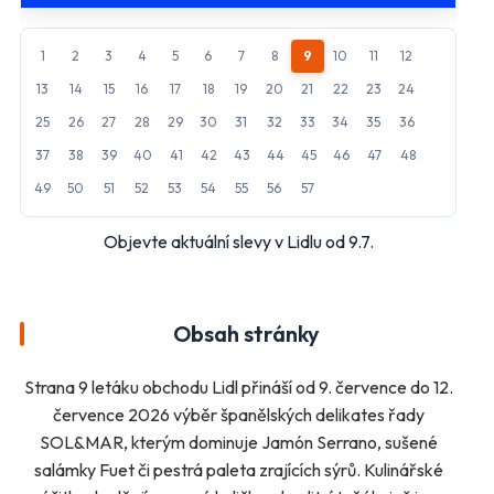
Makro
Norma
1
2
3
4
5
6
7
8
9
10
11
12
Penny Market
Tesco
13
14
15
16
17
18
19
20
21
22
23
24
25
26
27
28
29
30
31
32
33
34
35
36
Další obchody podle kategorií
37
38
39
40
41
42
43
44
45
46
47
48
Bydlení, zahrada
Drogerie, kosmetika
49
50
51
52
53
54
55
56
57
Elektro
Nábytek
Objevte aktuální slevy v Lidlu od 9.7.
Oblečení
Obuv
Sport
Pro děti, hračky
Lékárny
Auto moto
Obsah stránky
Ostatní supermarkety
Strana 9 letáku obchodu Lidl přináší od 9. července do 12.
Přihlásit k odběru
července 2026 výběr španělských delikates řady
SOL&MAR, kterým dominuje Jamón Serrano, sušené
salámky Fuet či pestrá paleta zrajících sýrů. Kulinářské