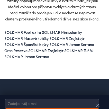
zážitky doplňují masové kuličky a kvalitní tuňák, jež jsou
ideální volbou pro přípravu rychlých a chutných tapas.
Stačí zamířit do prodejen Lidl a nechat se inspirovat
chutěmi prosluněného Středomoří dříve, než akce skončí.
SOL&MAR Fuet extra SOL&MAR Mini salámky
SOL&MAR Masové kuličky SOL&MAR Zrající sýr
SOL&MAR Španělské sýry SOL&MAR Jamón Serrano
Gran Reserva SOL&MAR Zrající sýr SOL&MAR Tuňák
SOL&MAR Jamón Serrano
Domů
Ochrana údajů
Kontakt
Spravovat odběr newsletteru
close