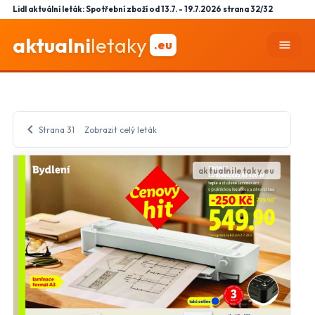
Lidl aktuální leták: Spotřební zboží od 13.7. - 19.7.2026 strana 32/32
aktualni
letaky
.eu
menu
chevron_left
Strana 31
Zobrazit celý leták