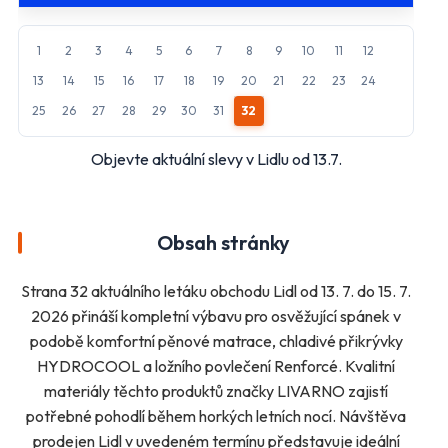
Penny Market
Tesco
1
2
3
4
5
6
7
8
9
10
11
12
Další obchody podle kategorií
13
14
15
16
17
18
19
20
21
22
23
24
Bydlení, zahrada
Drogerie, kosmetika
25
26
27
28
29
30
31
32
Elektro
Nábytek
Objevte aktuální slevy v Lidlu od 13.7.
Oblečení
Obuv
Sport
Pro děti, hračky
Lékárny
Auto moto
Obsah stránky
Ostatní supermarkety
Strana 32 aktuálního letáku obchodu Lidl od 13. 7. do 15. 7.
Přihlásit k odběru
2026 přináší kompletní výbavu pro osvěžující spánek v
podobě komfortní pěnové matrace, chladivé přikrývky
HYDROCOOL a ložního povlečení Renforcé. Kvalitní
materiály těchto produktů značky LIVARNO zajistí
potřebné pohodlí během horkých letních nocí. Návštěva
prodejen Lidl v uvedeném termínu představuje ideální