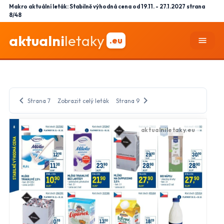
Makro aktuální leták: Stabilně výhodná cena od 19.11. - 27.1.2027 strana
8/48
aktualni
letaky
.eu
menu
chevron_left
chevron_right
Strana 7
Zobrazit celý leták
Strana 9