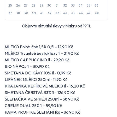
Penny Market
Tesco
25
26
27
28
29
30
31
32
33
34
35
36
Další obchody podle kategorií
37
38
39
40
41
42
43
44
45
46
47
48
Bydlení, zahrada
Drogerie, kosmetika
Objevte aktuální slevy v Makru od 19.11.
Elektro
Nábytek
Oblečení
Obuv
Sport
Pro děti, hračky
MLÉKO Polotučné 1,5% 0,5l - 12,90 Kč
Lékárny
Auto moto
MLÉKO Trvanlivé bez laktozy 1l - 21,90 Kč
Ostatní supermarkety
MLÉKO CAPPUCCINO 1l - 29,90 Kč
BIO NÁPOJ 1l - 30,90 Kč
SMETANA DO KÁVY 10% 1l - 0,99 Kč
Přihlásit k odběru
LIPÁNEK MLÉKO 250ml - 11,90 Kč
KRAJANKA KEFÍROVÉ MLÉKO 1l - 16,20 Kč
SMETANA ČERSTVÁ 33% 1l - 126,90 Kč
ŠLEHAČKA VE SPREJI 250ml - 38,90 Kč
CREME DUAL 25% 1l - 59,90 Kč
RAMA PROFI KE ŠLEHÁNÍ 1kg - 86,90 Kč