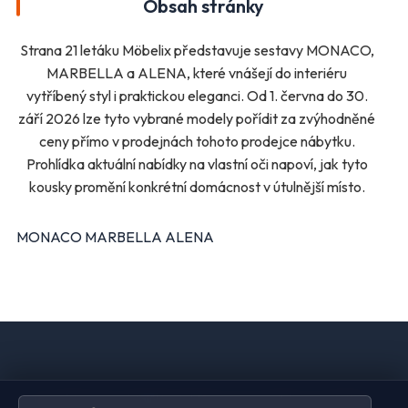
Obsah stránky
Oblečení
Obuv
Sport
Pro děti, hračky
Strana 21 letáku Möbelix představuje sestavy MONACO,
Lékárny
Auto moto
MARBELLA a ALENA, které vnášejí do interiéru
Ostatní supermarkety
vytříbený styl i praktickou eleganci. Od 1. června do 30.
září 2026 lze tyto vybrané modely pořídit za zvýhodněné
ceny přímo v prodejnách tohoto prodejce nábytku.
Přihlásit k odběru
Prohlídka aktuální nabídky na vlastní oči napoví, jak tyto
kousky promění konkrétní domácnost v útulnější místo.
MONACO MARBELLA ALENA
Domů
Ochrana údajů
Kontakt
Spravovat odběr newsletteru