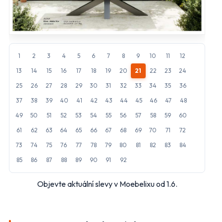
Hlavní hypermarkety a supermarkety
Albert
BILLA
1
2
3
4
5
6
7
8
9
10
11
12
CBA
COOP
13
14
15
16
17
18
19
20
21
22
23
24
25
26
27
28
29
30
31
32
33
34
35
36
FLOP
Globus
37
38
39
40
41
42
43
44
45
46
47
48
Kaufland
Lidl
49
50
51
52
53
54
55
56
57
58
59
60
61
62
63
64
65
66
67
68
69
70
71
72
Makro
Norma
73
74
75
76
77
78
79
80
81
82
83
84
Penny Market
Tesco
85
86
87
88
89
90
91
92
Další obchody podle kategorií
Objevte aktuální slevy v Moebelixu od 1.6.
Bydlení, zahrada
Drogerie, kosmetika
Elektro
Nábytek