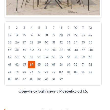
Hlavní hypermarkety a supermarkety
Albert
BILLA
1
2
3
4
5
6
7
8
9
10
11
12
CBA
COOP
13
14
15
16
17
18
19
20
21
22
23
24
FLOP
Globus
25
26
27
28
29
30
31
32
33
34
35
36
37
38
39
40
41
42
43
44
45
46
47
48
Kaufland
Lidl
49
50
51
52
53
54
55
56
57
58
59
60
Makro
Norma
61
62
63
64
65
66
67
68
69
70
71
72
73
74
75
76
77
78
79
80
81
82
83
84
Penny Market
Tesco
85
86
87
88
89
90
91
92
Další obchody podle kategorií
Objevte aktuální slevy v Moebelixu od 1.6.
Bydlení, zahrada
Drogerie, kosmetika
Elektro
Nábytek
Oblečení
Obuv