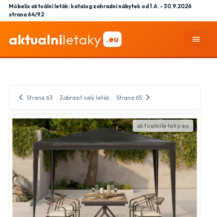
Möbelix aktuální leták: katalog zahradní nábytek od 1.6. - 30.9.2026
strana 64/92
aktualni
letaky
.eu
menu
chevron_left
chevron_right
Strana 63
Zobrazit celý leták
Strana 65
close
Nastavení odběru letáků
mail_outline
Vyberte obchody, jejichž letáky chcete dostávat do e-
mailu.