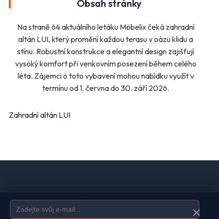
Obsah stránky
Sport
Pro děti, hračky
Lékárny
Auto moto
Na straně 64 aktuálního letáku Möbelix čeká zahradní
Ostatní supermarkety
altán LUI, který promění každou terasu v oázu klidu a
stínu. Robustní konstrukce a elegantní design zajišťují
vysoký komfort při venkovním posezení během celého
Přihlásit k odběru
léta. Zájemci o toto vybavení mohou nabídku využít v
termínu od 1. června do 30. září 2026.
Zahradní altán LUI
Domů
Ochrana údajů
Kontakt
Spravovat odběr newsletteru
close