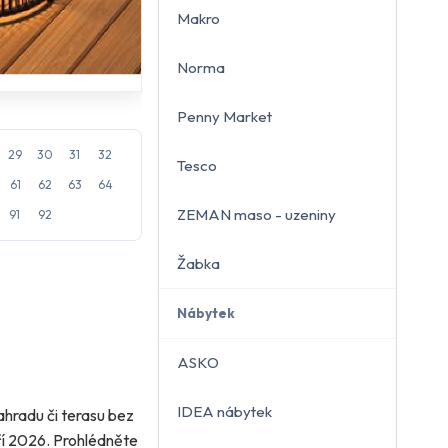
Makro
Norma
Penny Market
29
30
31
32
Tesco
61
62
63
64
ZEMAN maso - uzeniny
91
92
Žabka
Nábytek
ASKO
IDEA nábytek
ahradu či terasu bez
áří 2026. Prohlédněte