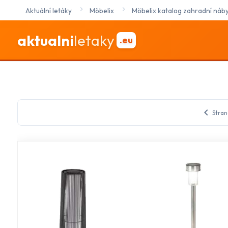
Aktuální letáky
Möbelix
Möbelix katalog zahradní náb
aktualni
letaky
.eu
chevron_left
Stran