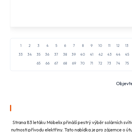
1
2
3
4
5
6
7
8
9
10
11
12
13
33
34
35
36
37
38
39
40
41
42
43
44
45
65
66
67
68
69
70
71
72
73
74
75
Objevte
Strana 83 letáku Möbelix přináší pestrý výběr solárních sví
nutnosti přívodu elektřiny. Tato nabídka je pro zájemce o út