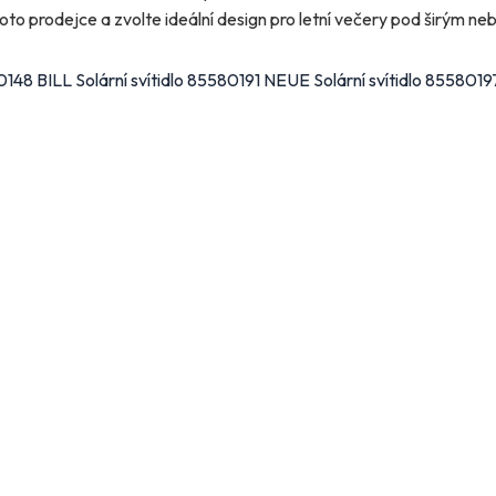
oto prodejce a zvolte ideální design pro letní večery pod širým ne
0148 BILL Solární svítidlo 85580191 NEUE Solární svítidlo 855801