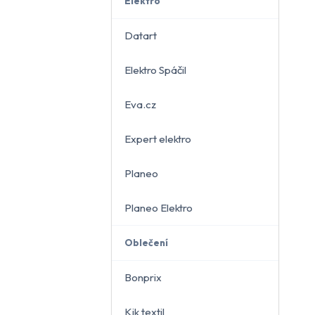
Elektro
Datart
Elektro Spáčil
běru
Eva.cz
Expert elektro
Planeo
Planeo Elektro
Oblečení
Bonprix
Kik textil