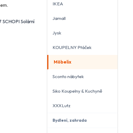
IKEA
bem.
Jamall
97 SCHOPI Solární
Jysk
KOUPELNY Ptáček
Möbelix
Sconto nábytek
Siko Koupelny & Kuchyně
XXXLutz
Bydlení, zahrada