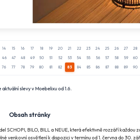
14
15
16
17
18
19
20
21
22
23
24
25
26
27
28
46
47
48
49
50
51
52
53
54
55
56
57
58
59
60
76
77
78
79
80
81
82
83
84
85
86
87
88
89
90
 aktuální slevy v Moebelixu od 1.6.
Obsah stránky
tidel SCHOPI, BILO, BILL a NEUE, která efektivně rozzáří každou z
ulné venkovní osvětlení k dispozici v termínu od 1. června do 30. z