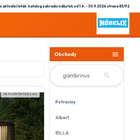
x aktuální leták: katalog zahradní nábytek od 1.6. - 30.9.2026 strana 83/92
menu
Obchody
search
Potraviny
Albert
BILLA