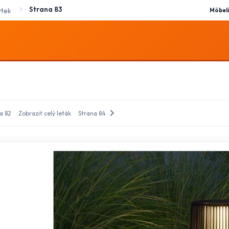
Strana 83
ytek
Möbeli
chevron_right
a 82
Zobrazit celý leták
Strana 84