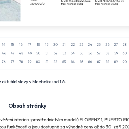
14
15
16
17
18
19
20
21
22
23
24
25
26
27
28
46
47
48
49
50
51
52
53
54
55
56
57
58
59
60
76
77
78
79
80
81
82
83
84
85
86
87
88
89
90
 aktuální slevy v Moebelixu od 1.6.
Obsah stránky
 osvěžení interiéru prostřednictvím modelů FLORENZ 1, PUERTO R
ou funkčností a jsou dostupné za výhodné ceny až do 30. září 202