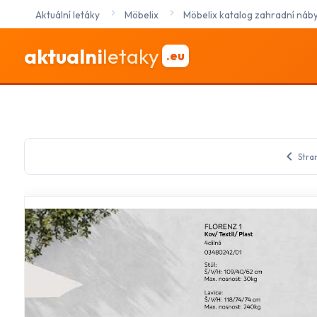
Aktuální letáky
Möbelix
Möbelix katalog zahradní náb
aktualni
letaky
.eu
chevron_left
Stra