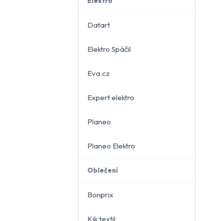
Elektro
Datart
Elektro Spáčil
běru
Eva.cz
Expert elektro
Planeo
Planeo Elektro
Oblečení
Bonprix
Kik textil