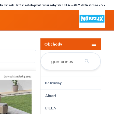
ix aktuální leták: katalog zahradní nábytek od 1.6. - 30.9.2026 strana 9/92
menu
Obchody
search
Potraviny
Albert
BILLA