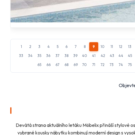
1
2
3
4
5
6
7
8
9
10
11
12
13
33
34
35
36
37
38
39
40
41
42
43
44
45
65
66
67
68
69
70
71
72
73
74
75
Objevte
Devátá strana aktuálního letáku Möbelix přináší stylové
vybrané kousky nábytku kombinují moderní design s vysok