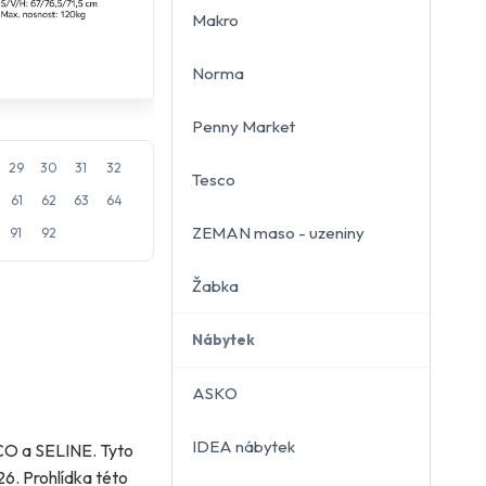
Makro
Norma
Penny Market
29
30
31
32
Tesco
61
62
63
64
ZEMAN maso - uzeniny
91
92
Žabka
Nábytek
ASKO
IDEA nábytek
ICO a SELINE. Tyto
6. Prohlídka této