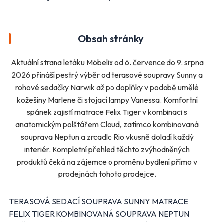
Další obchody podle kategorií
Obsah stránky
Bydlení, zahrada
Drogerie, kosmetika
Elektro
Nábytek
Aktuální strana letáku Möbelix od 6. července do 9. srpna
Oblečení
Obuv
2026 přináší pestrý výběr od terasové soupravy Sunny a
Sport
Pro děti, hračky
rohové sedačky Narwik až po doplňky v podobě umělé
Lékárny
Auto moto
kožešiny Marlene či stojací lampy Vanessa. Komfortní
Ostatní supermarkety
spánek zajistí matrace Felix Tiger v kombinaci s
anatomickým polštářem Cloud, zatímco kombinovaná
souprava Neptun a zrcadlo Rio vkusně doladí každý
Přihlásit k odběru
interiér. Kompletní přehled těchto zvýhodněných
produktů čeká na zájemce o proměnu bydlení přímo v
prodejnách tohoto prodejce.
TERASOVÁ SEDACÍ SOUPRAVA SUNNY MATRACE
FELIX TIGER KOMBINOVANÁ SOUPRAVA NEPTUN