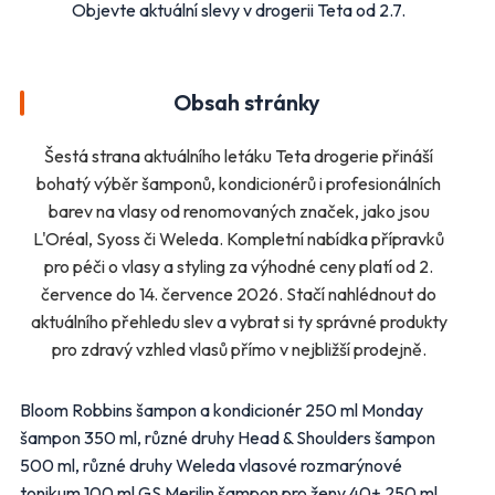
Objevte aktuální slevy v drogerii Teta od 2.7.
Makro
Norma
Penny Market
Tesco
Obsah stránky
Další obchody podle kategorií
Šestá strana aktuálního letáku Teta drogerie přináší
Bydlení, zahrada
Drogerie, kosmetika
bohatý výběr šamponů, kondicionérů i profesionálních
Elektro
Nábytek
barev na vlasy od renomovaných značek, jako jsou
Oblečení
Obuv
L'Oréal, Syoss či Weleda. Kompletní nabídka přípravků
pro péči o vlasy a styling za výhodné ceny platí od 2.
Sport
Pro děti, hračky
července do 14. července 2026. Stačí nahlédnout do
Lékárny
Auto moto
aktuálního přehledu slev a vybrat si ty správné produkty
Ostatní supermarkety
pro zdravý vzhled vlasů přímo v nejbližší prodejně.
Přihlásit k odběru
Bloom Robbins šampon a kondicionér 250 ml Monday
šampon 350 ml, různé druhy Head & Shoulders šampon
500 ml, různé druhy Weleda vlasové rozmarýnové
tonikum 100 ml GS Merilin šampon pro ženy 40+ 250 ml