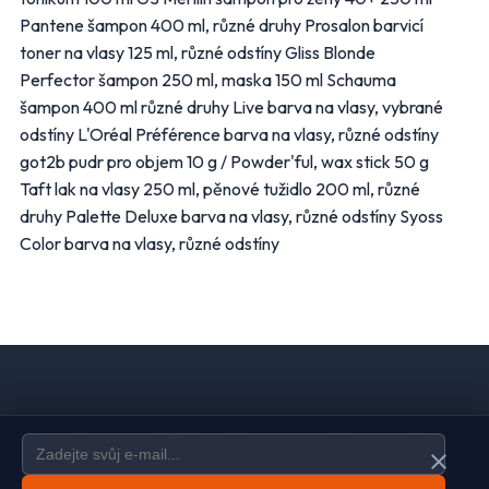
Pantene šampon 400 ml, různé druhy Prosalon barvicí
toner na vlasy 125 ml, různé odstíny Gliss Blonde
Perfector šampon 250 ml, maska 150 ml Schauma
šampon 400 ml různé druhy Live barva na vlasy, vybrané
odstíny L'Oréal Préférence barva na vlasy, různé odstíny
got2b pudr pro objem 10 g / Powder'ful, wax stick 50 g
Taft lak na vlasy 250 ml, pěnové tužidlo 200 ml, různé
druhy Palette Deluxe barva na vlasy, různé odstíny Syoss
Color barva na vlasy, různé odstíny
Domů
Ochrana údajů
Kontakt
Spravovat odběr newsletteru
close