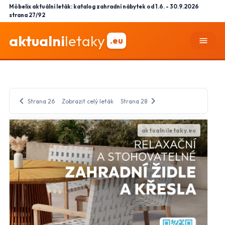
Möbelix aktuální leták: katalog zahradní nábytek od 1.6. - 30.9.2026
strana 27/92
aktualni
letaky
.eu
menu
chevron_left
chevron_right
Strana 26
Zobrazit celý leták
Strana 28
close
Nastavení odběru letáků
mail_outline
Vyberte obchody, jejichž letáky chcete dostávat do e-
mailu.