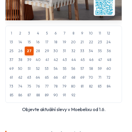
Hlavní hypermarkety a supermarkety
Albert
BILLA
1
2
3
4
5
6
7
8
9
10
11
12
CBA
COOP
13
14
15
16
17
18
19
20
21
22
23
24
25
26
27
28
29
30
31
32
33
34
35
36
FLOP
Globus
37
38
39
40
41
42
43
44
45
46
47
48
Kaufland
Lidl
49
50
51
52
53
54
55
56
57
58
59
60
61
62
63
64
65
66
67
68
69
70
71
72
Makro
Norma
73
74
75
76
77
78
79
80
81
82
83
84
Penny Market
Tesco
85
86
87
88
89
90
91
92
Další obchody podle kategorií
Objevte aktuální slevy v Moebelixu od 1.6.
Bydlení, zahrada
Drogerie, kosmetika
Elektro
Nábytek