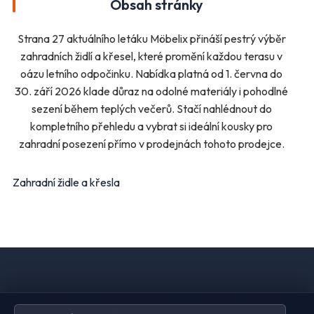
Obsah stránky
Oblečení
Obuv
Sport
Pro děti, hračky
Strana 27 aktuálního letáku Möbelix přináší pestrý výběr
Lékárny
Auto moto
zahradních židlí a křesel, které promění každou terasu v
Ostatní supermarkety
oázu letního odpočinku. Nabídka platná od 1. června do
30. září 2026 klade důraz na odolné materiály i pohodlné
sezení během teplých večerů. Stačí nahlédnout do
Přihlásit k odběru
kompletního přehledu a vybrat si ideální kousky pro
zahradní posezení přímo v prodejnách tohoto prodejce.
Zahradní židle a křesla
Domů
Ochrana údajů
Kontakt
Spravovat odběr newsletteru